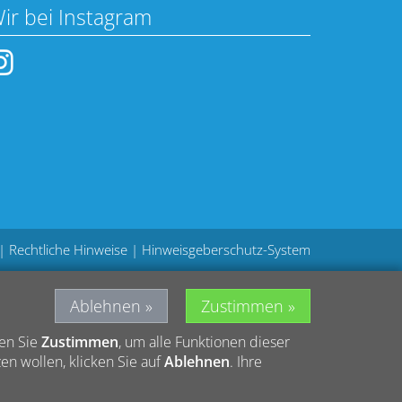
ir bei Instagram
|
Rechtliche Hinweise
|
Hinweisgeberschutz-System
Ablehnen
Zustimmen
len Sie
Zustimmen
, um alle Funktionen dieser
n wollen, klicken Sie auf
Ablehnen
. Ihre