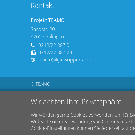
Kontakt
Projekt TEAMO
Sandstr. 20
42655
Solingen
0212/22 387 0
0212/22 387 20
teamo@kja-wuppertal.de
© TEAMO
Wir achten Ihre Privatsphäre
Wir würden gerne Cookies verwenden, um für Sie
Webseite unter Verwendung von Cookies zu aktiv
Cookie-Einstellungen können Sie jederzeit auf d