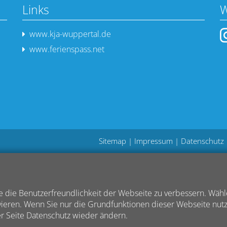
Links
W
www.kja-wuppertal.de
www.ferienspass.net
Sitemap
|
Impressum
|
Datenschutz
 die Benutzerfreundlichkeit der Webseite zu verbessern. Wäh
ieren. Wenn Sie nur die Grundfunktionen dieser Webseite nutze
er Seite Datenschutz wieder ändern.