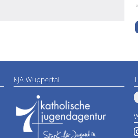
KJA Wuppertal
T
W