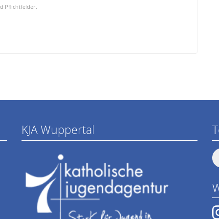
d Pflichtfelder.
KJA Wuppertal
T
W