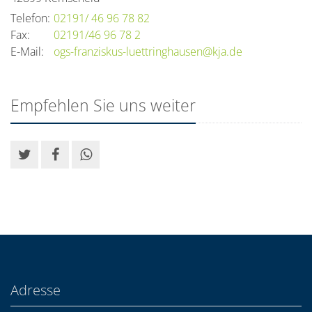
Telefon:
02191/ 46 96 78 82
Fax:
02191/46 96 78 2
E-Mail:
ogs-franziskus-luettringhausen@kja.de
Empfehlen Sie uns weiter
Adresse