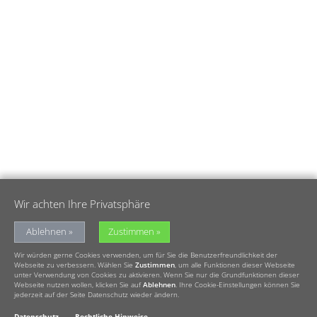
Wir achten Ihre Privatsphäre
Ablehnen
Zustimmen
Wir würden gerne Cookies verwenden, um für Sie die Benutzerfreundlichkeit der
Webseite zu verbessern. Wählen Sie
Zustimmen
, um alle Funktionen dieser Webseite
unter Verwendung von Cookies zu aktivieren. Wenn Sie nur die Grundfunktionen dieser
Webseite nutzen wollen, klicken Sie auf
Ablehnen
. Ihre Cookie-Einstellungen können Sie
jederzeit auf der Seite Datenschutz wieder ändern.
Datenschutz
Rechtliche Hinweise